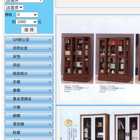
價格：
到
元
OA辦公室
房間全套
床墊
床組
梳妝鏡台
衣櫃
書櫃
書桌電腦桌
斗櫃
櫥櫃
電視櫃
鞋櫃