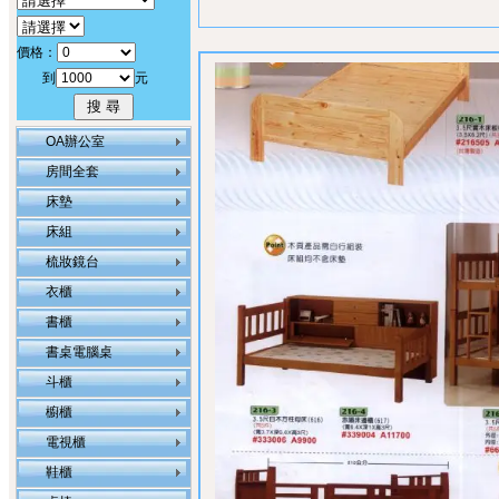
價格：
到
元
OA辦公室
房間全套
床墊
床組
梳妝鏡台
衣櫃
書櫃
書桌電腦桌
斗櫃
櫥櫃
電視櫃
鞋櫃