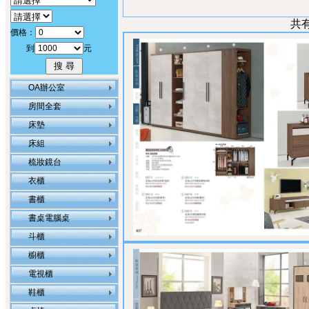
共
價格：
到
元
OA辦公室
房間全套
床墊
床組
梳妝鏡台
衣櫃
書櫃
書桌電腦桌
斗櫃
櫥櫃
電視櫃
鞋櫃