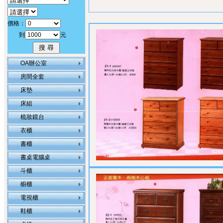
價格：
到
元
OA辦公室
房間全套
床墊
床組
梳妝鏡台
衣櫃
書櫃
書桌電腦桌
斗櫃
櫥櫃
電視櫃
鞋櫃